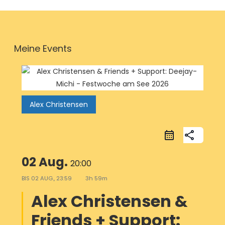
Meine Events
Alex Christensen
share
02 Aug.
20:00
BIS
02 AUG., 23:59
3h 59m
Alex Christensen &
Friends + Support: