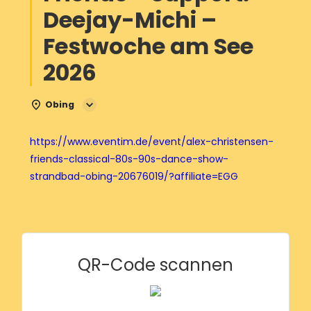
Deejay-Michi –
Festwoche am See
2026
Obing
https://www.eventim.de/event/alex-christensen-
friends-classical-80s-90s-dance-show-
strandbad-obing-20676019/?affiliate=EGG
QR-Code scannen