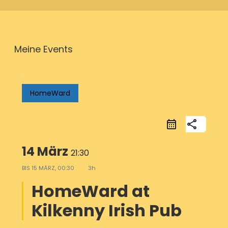
Meine Events
HomeWard
share
14 März
21:30
BIS
15 MÄRZ, 00:30
3h
HomeWard at
Kilkenny Irish Pub