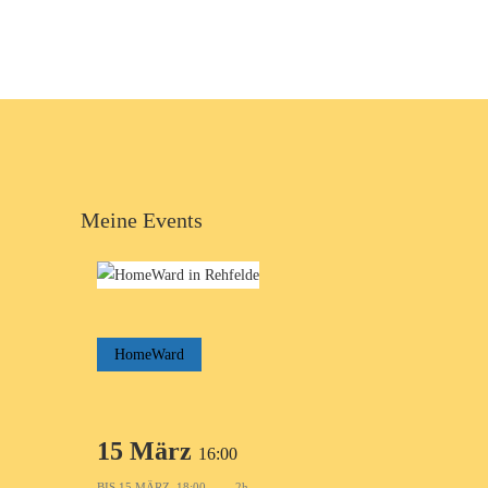
Meine Events
HomeWard
15 März
16:00
BIS
15 MÄRZ, 18:00
2h