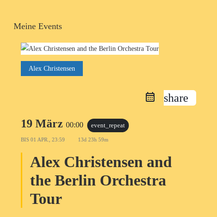
Meine Events
Alex Christensen
share
19 März
00:00
event_repeat
BIS
01 APR., 23:59
13d 23h 59m
Alex Christensen and
the Berlin Orchestra
Tour