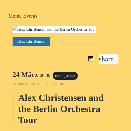
Meine Events
Alex Christensen
share
24 März
00:00
event_repeat
BIS
06 APR., 23:59
13d 23h 59m
Alex Christensen and
the Berlin Orchestra
Tour